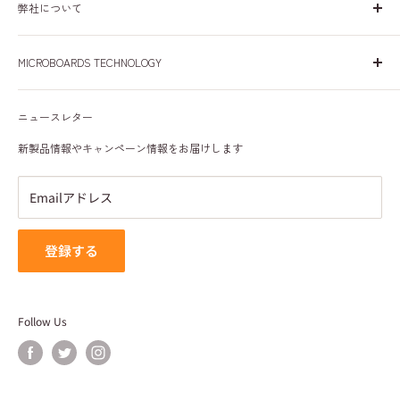
弊社について
日本、米国、欧州で30年間、皆様に安心して商品をご使用い
MICROBOARDS TECHNOLOGY
ただけるよう努めて参りました。これからも皆様に愛される
会社を目指して参ります。
会社概要
ニュースレター
プライバシーポリシー
特定商取引法に基づく表記
新製品情報やキャンペーン情報をお届けします
利用規約
Emailアドレス
登録する
Follow Us