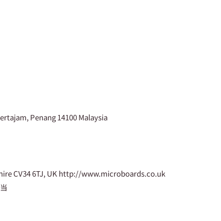
 Mertajam, Penang 14100 Malaysia
kshire CV34 6TJ, UK http://www.microboards.co.uk
担当