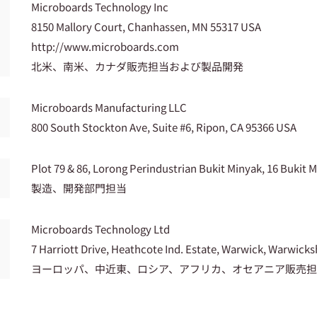
Microboards Technology Inc
8150 Mallory Court, Chanhassen, MN 55317 USA
http://www.microboards.com
北米、南米、カナダ販売担当および製品開発
Microboards Manufacturing LLC
800 South Stockton Ave, Suite #6, Ripon, CA 95366 USA
Plot 79 & 86, Lorong Perindustrian Bukit Minyak, 16 Bukit
製造、開発部門担当
Microboards Technology Ltd
7 Harriott Drive, Heathcote Ind. Estate, Warwick, Warwic
ヨーロッパ、中近東、ロシア、アフリカ、オセアニア販売