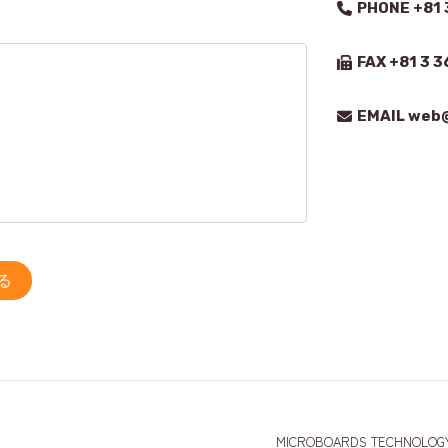
PHONE +81 
FAX +81 3 3
EMAIL web@
る
MICROBOARDS TECHNOLOG