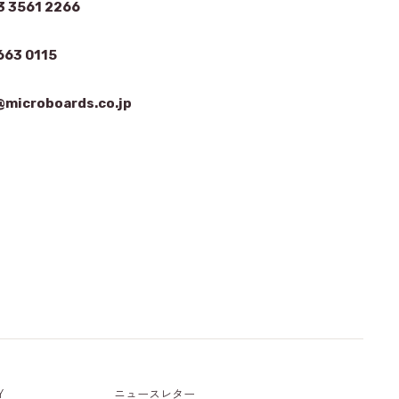
3 3561 2266
663 0115
microboards.co.jp
Y
ニュースレター