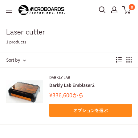
0
Laser cutter
1 products
Sort by
DARKLY LAB
Darkly Lab Emblaser2
¥336,600
から
オプションを選ぶ