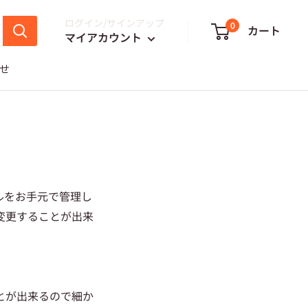
ログイン/サインアップ
0
カート
マイアカウント
せ
ルをお手元で管理し
変更することが出来
とが出来るので細か