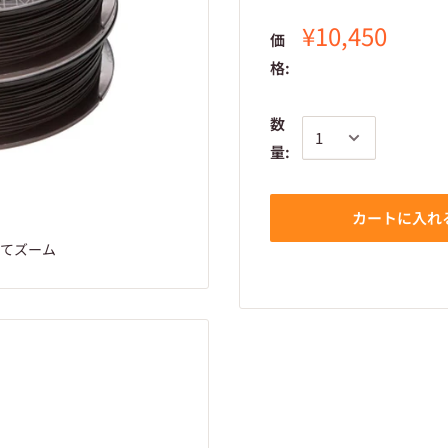
¥10,450
価
格:
数
量:
カートに入れ
てズーム