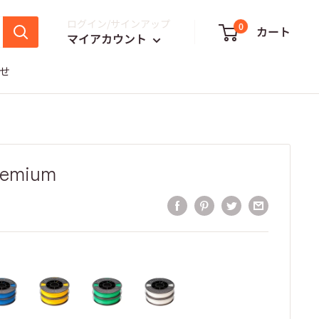
ログイン/サインアップ
0
カート
マイアカウント
せ
remium