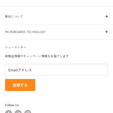
弊社について
日本、米国、欧州で30年間、皆様に安心して商品をご使用い
MICROBOARDS TECHNOLOGY
ただけるよう努めて参りました。これからも皆様に愛される
会社を目指して参ります。
会社概要
ニュースレター
プライバシーポリシー
特定商取引法に基づく表記
新製品情報やキャンペーン情報をお届けします
利用規約
Emailアドレス
登録する
Follow Us