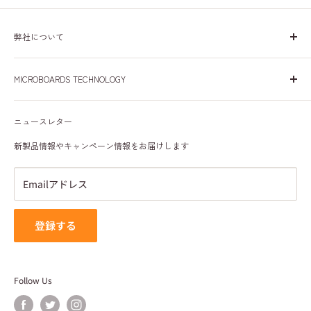
弊社について
日本、米国、欧州で30年間、皆様に安心して商品をご使用い
MICROBOARDS TECHNOLOGY
ただけるよう努めて参りました。これからも皆様に愛される
会社を目指して参ります。
会社概要
ニュースレター
プライバシーポリシー
特定商取引法に基づく表記
新製品情報やキャンペーン情報をお届けします
利用規約
Emailアドレス
登録する
Follow Us